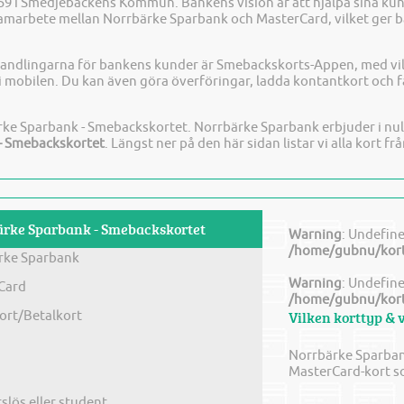
9 i Smedjebackens Kommun. Bankens vision är att hjälpa sina ku
samarbete mellan Norrbärke Sparbank och MasterCard, vilket ger 
handlingarna för bankens kunder är Smebackskorts-Appen, med vil
 i mobilen. Du kan även göra överföringar, ladda kontantkort och få
ke Sparbank - Smebackskortet. Norrbärke Sparbank erbjuder i nulä
- Smebackskortet
. Längst ner på den här sidan listar vi alla kort 
bärke Sparbank - Smebackskortet
Warning
: Undefine
/home/gubnu/kort
rke Sparbank
Warning
: Undefine
Card
/home/gubnu/kort
ort/Betalkort
Vilken korttyp & 
Norrbärke Sparban
MasterCard-kort s
tslös eller student