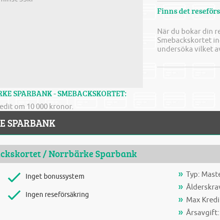
Finns det resefö
När du bokar din 
Smebackskortet ing
undersöka vilket a
RKE SPARBANK - SMEBACKSKORTET:
edit om 10 000 kronor.
E SPARBANK
ckskortet
/
Norrbärke Sparbank
Typ: Mast
Inget bonussystem
Ålderskrav
Ingen reseförsäkring
Max Kredi
Årsavgift: