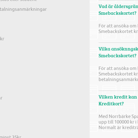
Vad är åldersgrän
etalningsanmärkningar
Smebackskortet?
För att ansöka om
Smebackskortet krä
kr
Vilka ansöknngskr
Smebackskortet?
För att ansöka om
Smebackskortet krä
betalningsanmärkni
Vilken kredit ka
ar
Kreditkort?
Med Norrbärke Spa
upp till 100000 kr i
Normalt är kreditr
minst 35kr