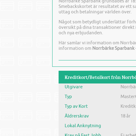
Norrbärke Sparbank grundades år 185
Smebackskortet är resultatet av ett 
uttag och betalningar världen över.
Något som betydligt underlättar för
översikt på dina transaktioner direkt
och nya erbjudanden.
Här samlar vi information om Norrbär
information om
Norrbärke Sparbank 
Kreditkort/Betalkort från Norr
Utgivare
Norrbä
Typ
Master
Typ av Kort
Kreditk
Åldrerskrav
18 år
Lokal Anknytning
Krav på Fast Jobb
Ej arbe