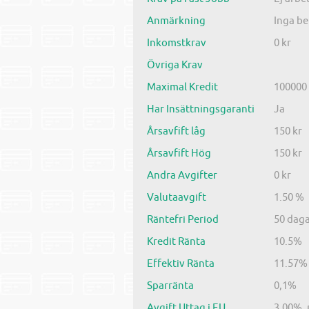
Anmärkning
Inga b
Inkomstkrav
0 kr
Övriga Krav
Maximal Kredit
100000 
Har Insättningsgaranti
Ja
Årsavfift låg
150 kr
Årsavfift Hög
150 kr
Andra Avgifter
0 kr
Valutaavgift
1.50 %
Räntefri Period
50 dag
Kredit Ränta
10.5%
Effektiv Ränta
11.57%
Sparränta
0,1%
Avgift Uttag i EU
3.00%, 