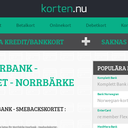
t
Betalkort
Onlinekort
Debetkort
Kor
KA KREDIT/BANKKORT
SAKNAS 
RBANK -
POPULÄRA 
T - NORRBÄRKE
Komplett Bank
Komplett Bank 
Bank Norwegian
Norwegian-kort
ANK - SMEBACKSKORTET :
EnterCard
re:member Flex
e betyg för Norrbärke Sparbank - Smebackskortet :
MedMera Bank