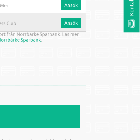
Ansök
 Mer
Ansök
rs Club
ort från Norrbärke Sparbank. Läs mer
orrbärke Sparbank
.