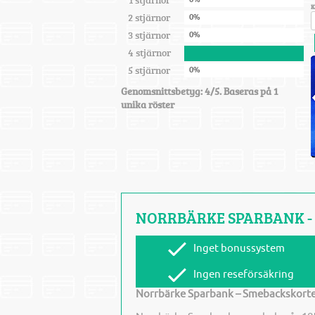
K
2 stjärnor
0%
3 stjärnor
0%
4 stjärnor
100%
5 stjärnor
0%
Genomsnittsbetyg: 4/5. Baseras på 1
unika röster
NORRBÄRKE SPARBANK -
Inget bonussystem
Ingen reseförsäkring
Norrbärke Sparbank – Smebackskort