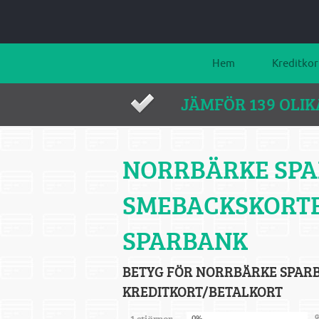
Hem
Kreditkor
JÄMFÖR 139 OLI
NORRBÄRKE SPA
SMEBACKSKORTE
SPARBANK
BETYG FÖR NORRBÄRKE SPARB
KREDITKORT/BETALKORT
1 stjärnor
0%
G