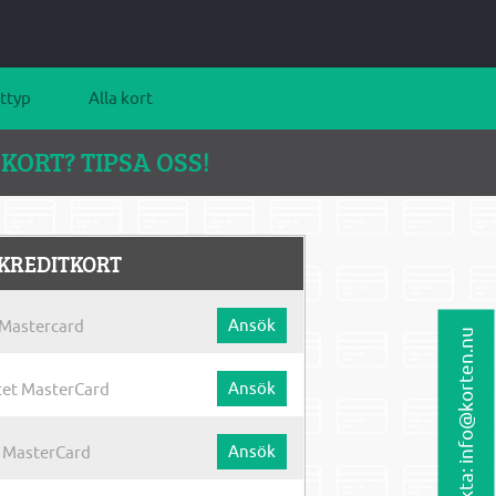
ttyp
Alla kort
KORT? TIPSA OSS!
KREDITKORT
Ansök
Mastercard
Kontakta: info@korten.nu
Ansök
et MasterCard
Ansök
 MasterCard