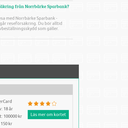
rsäkring från Norrbärke Sparbank?
resa med Norrbärke Sparbank -
år reseförsäkring. Du bör alltid
vbeställningsskydd som gäller.
erCard
: 18 år
Läs mer om kortet
t: 100000 kr
 150 kr