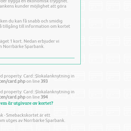
nder bygga en ekonomisk trygghet.
bankens kunder möjlighet att göra
ken du kan få snabb och smidig
 tillgång till information om kortet
get 1 kort. Nedan erbjuder vi
från Norrbärke Sparbank.
d property: Card::$lokalanknytning in
en/card.php
on line
393
d property: Card::$lokalanknytning in
en/card.php
on line
394
vem är utgivare av kortet?
k - Smebackskortet är ett
om utges av Norrbärke Sparbank.