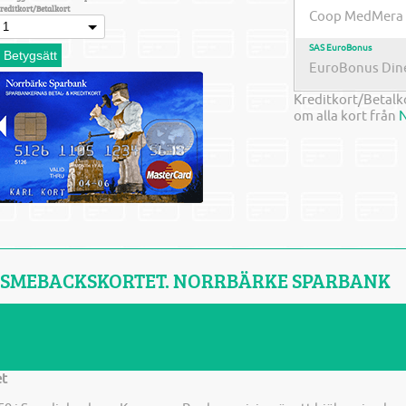
reditkort/Betalkort
Coop MedMera
SAS EuroBonus
EuroBonus Dine
Kreditkort/Betalk
om alla kort från
N
 SMEBACKSKORTET. NORRBÄRKE SPARBANK
et