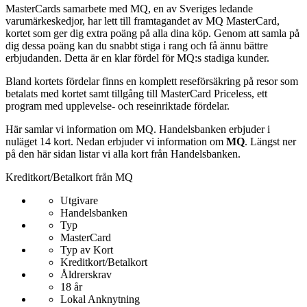
MasterCards samarbete med MQ, en av Sveriges ledande
varumärkeskedjor, har lett till framtagandet av MQ MasterCard,
kortet som ger dig extra poäng på alla dina köp. Genom att samla på
dig dessa poäng kan du snabbt stiga i rang och få ännu bättre
erbjudanden. Detta är en klar fördel för MQ:s stadiga kunder.
Bland kortets fördelar finns en komplett reseförsäkring på resor som
betalats med kortet samt tillgång till MasterCard Priceless, ett
program med upplevelse- och reseinriktade fördelar.
Här samlar vi information om MQ. Handelsbanken erbjuder i
nuläget 14 kort. Nedan erbjuder vi information om
MQ
. Längst ner
på den här sidan listar vi alla kort från Handelsbanken.
Kreditkort/Betalkort från MQ
Utgivare
Handelsbanken
Typ
MasterCard
Typ av Kort
Kreditkort/Betalkort
Åldrerskrav
18 år
Lokal Anknytning