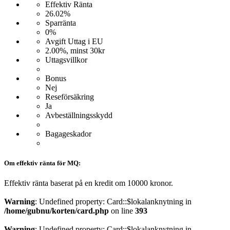
Effektiv Ränta
26.02%
Sparränta
0%
Avgift Uttag i EU
2.00%, minst 30kr
Uttagsvillkor
Bonus
Nej
Reseförsäkring
Ja
Avbeställningsskydd
Bagageskador
Om effektiv ränta för MQ:
Effektiv ränta baserat på en kredit om 10000 kronor.
Warning
: Undefined property: Card::$lokalanknytning in
/home/gubnu/korten/card.php
on line
393
Warning
: Undefined property: Card::$lokalanknytning in