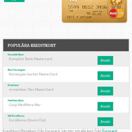
POPULÄRA KREDITKORT
Komplett Bank
Komplett Bank Mastercard
Ansök
Bank Norwegian
Norwegian-kortet MasterCard
Ansök
EnterCard
re:member Flex MasterCard
Ansök
MedMera Bank
Coop MedMera Mer
Ansök
SAS EuroBonus
EuroBonus Diners Club
Ansök
Kreditkort/Betalkort från Eurocard. Läs mer om alla kort från
Eurocard
.