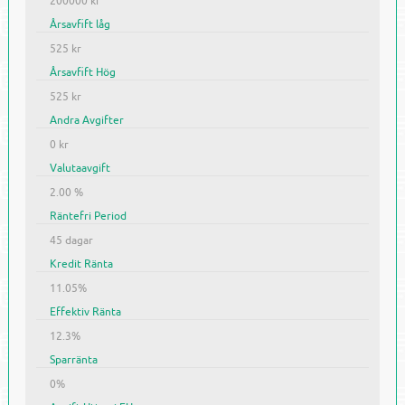
200000 kr
Årsavfift låg
525 kr
Årsavfift Hög
525 kr
Andra Avgifter
0 kr
Valutaavgift
2.00 %
Räntefri Period
45 dagar
Kredit Ränta
11.05%
Effektiv Ränta
12.3%
Sparränta
0%