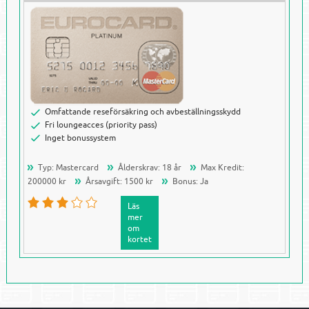
Omfattande reseförsäkring och avbeställningsskydd
Fri loungeacces (priority pass)
Inget bonussystem
Typ: Mastercard
Ålderskrav: 18 år
Max Kredit:
200000 kr
Årsavgift: 1500 kr
Bonus: Ja
Läs
mer
om
kortet