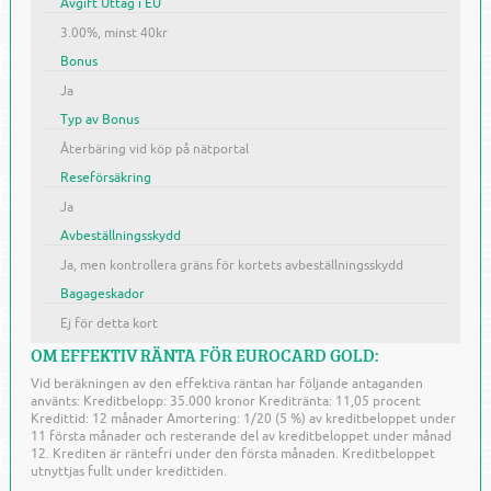
Avgift Uttag i EU
3.00%, minst 40kr
Bonus
Ja
Typ av Bonus
Återbäring vid köp på nätportal
Reseförsäkring
Ja
Avbeställningsskydd
Ja, men kontrollera gräns för kortets avbeställningsskydd
Bagageskador
Ej för detta kort
OM EFFEKTIV RÄNTA FÖR EUROCARD GOLD:
Vid beräkningen av den effektiva räntan har följande antaganden
använts: Kreditbelopp: 35.000 kronor Kreditränta: 11,05 procent
Kredittid: 12 månader Amortering: 1/20 (5 %) av kreditbeloppet under
11 första månader och resterande del av kreditbeloppet under månad
12. Krediten är räntefri under den första månaden. Kreditbeloppet
utnyttjas fullt under kredittiden.