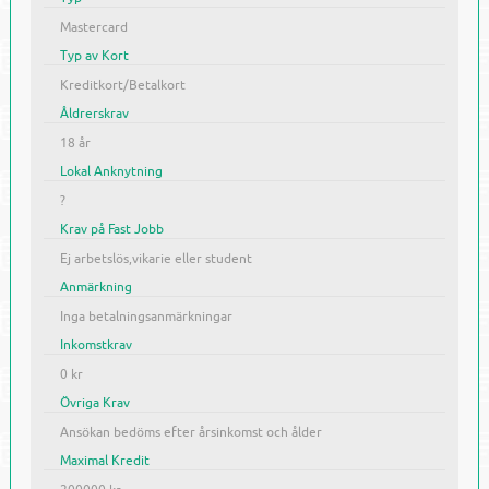
Mastercard
Typ av Kort
Kreditkort/Betalkort
Åldrerskrav
18 år
Lokal Anknytning
?
Krav på Fast Jobb
Ej arbetslös,vikarie eller student
Anmärkning
Inga betalningsanmärkningar
Inkomstkrav
0 kr
Övriga Krav
Ansökan bedöms efter årsinkomst och ålder
Maximal Kredit