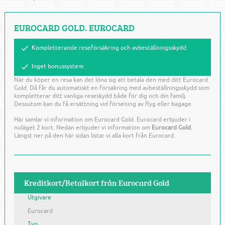
EUROCARD GOLD. EUROCARD
Kompletterande reseförsäkring och avbeställningsskydd
Inget bonussystem
När du köper en resa kan det löna sig att betala den med ditt Eurocard
Gold. Då får du automatiskt en försäkring med avbeställningsskydd som
kompletterar ditt vanliga reseskydd både för dig och din familj.
Dessutom kan du få ersättning vid försening av flyg eller bagage.
Här samlar vi information om Eurocard Gold. Eurocard erbjuder i
nuläget 2 kort. Nedan erbjuder vi information om
Eurocard Gold
.
Längst ner på den här sidan listar vi alla kort från Eurocard.
Kreditkort/Betalkort från Eurocard Gold
Utgivare
Eurocard
Typ