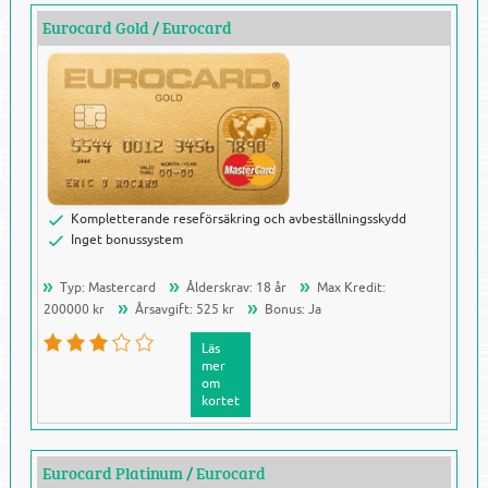
Eurocard Gold
/
Eurocard
Kompletterande reseförsäkring och avbeställningsskydd
Inget bonussystem
Typ: Mastercard
Ålderskrav: 18 år
Max Kredit:
200000 kr
Årsavgift: 525 kr
Bonus: Ja
Läs
mer
om
kortet
Eurocard Platinum
/
Eurocard