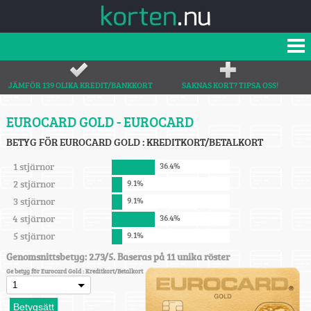
JÄMFÖR 139 OLIKA KREDIT/BANKKORT
SAKNAS KORT? TIPSA OSS!
EUROCARD GOLD - EUROCARD
BETYG FÖR EUROCARD GOLD : KREDITKORT/BETALKORT
1 stjärnor
36.4%
2 stjärnor
9.1%
3 stjärnor
9.1%
4 stjärnor
36.4%
5 stjärnor
9.1%
Genomsnittsbetyg: 2.73/5. Baseras på 11 unika röster
Ge betyg för Eurocard Gold : Kreditkort/Betalkort