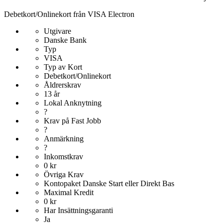
Debetkort/Onlinekort från VISA Electron
Utgivare
Danske Bank
Typ
VISA
Typ av Kort
Debetkort/Onlinekort
Åldrerskrav
13 år
Lokal Anknytning
?
Krav på Fast Jobb
?
Anmärkning
?
Inkomstkrav
0 kr
Övriga Krav
Kontopaket Danske Start eller Direkt Bas
Maximal Kredit
0 kr
Har Insättningsgaranti
Ja