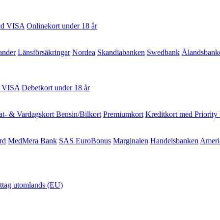
ed VISA
Onlinekort under 18 år
ander
Länsförsäkringar
Nordea
Skandiabanken
Swedbank
Ålandsbank
d VISA
Debetkort under 18 år
t- & Vardagskort
Bensin/Bilkort
Premiumkort
Kreditkort med Priority
rd
MedMera Bank
SAS EuroBonus
Marginalen
Handelsbanken
Ameri
uttag utomlands (EU)