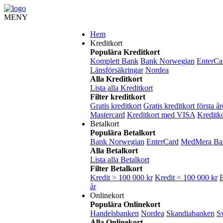
MENY
Hem
Kreditkort
Populära Kreditkort
Komplett Bank
Bank Norwegian
EnterCa
Länsförsäkringar
Nordea
Alla Kreditkort
Lista alla Kreditkort
Filter kreditkort
Gratis kreditkort
Gratis kreditkort första år
Mastercard
Kreditkort med VISA
Kreditko
Betalkort
Populära Betalkort
Bank Norwegian
EnterCard
MedMera Ba
Alla Betalkort
Lista alla Betalkort
Filter Betalkort
Kredit > 100 000 kr
Kredit < 100 000 kr
B
år
Onlinekort
Populära Onlinekort
Handelsbanken
Nordea
Skandiabanken
S
Alla Onlinekort