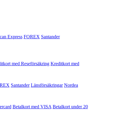
can Express
FOREX
Santander
itkort med Reseförsäkring
Kreditkort med
REX
Santander
Länsförsäkringar
Nordea
ercard
Betalkort med VISA
Betalkort under 20