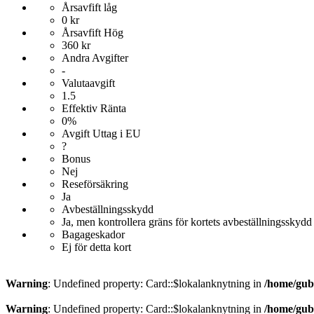
Årsavfift låg
0 kr
Årsavfift Hög
360 kr
Andra Avgifter
-
Valutaavgift
1.5
Effektiv Ränta
0%
Avgift Uttag i EU
?
Bonus
Nej
Reseförsäkring
Ja
Avbeställningsskydd
Ja, men kontrollera gräns för kortets avbeställningsskydd
Bagageskador
Ej för detta kort
Warning
: Undefined property: Card::$lokalanknytning in
/home/gub
Warning
: Undefined property: Card::$lokalanknytning in
/home/gub