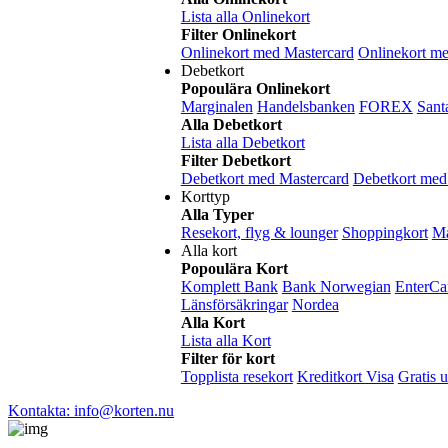
Lista alla Onlinekort
Filter Onlinekort
Onlinekort med Mastercard
Onlinekort m
Debetkort
Popoulära Onlinekort
Marginalen
Handelsbanken
FOREX
Sant
Alla Debetkort
Lista alla Debetkort
Filter Debetkort
Debetkort med Mastercard
Debetkort me
Korttyp
Alla Typer
Resekort, flyg & lounger
Shoppingkort
Ma
Alla kort
Popoulära Kort
Komplett Bank
Bank Norwegian
EnterCa
Länsförsäkringar
Nordea
Alla Kort
Lista alla Kort
Filter för kort
Topplista resekort
Kreditkort Visa
Gratis 
Kontakta: info@korten.nu