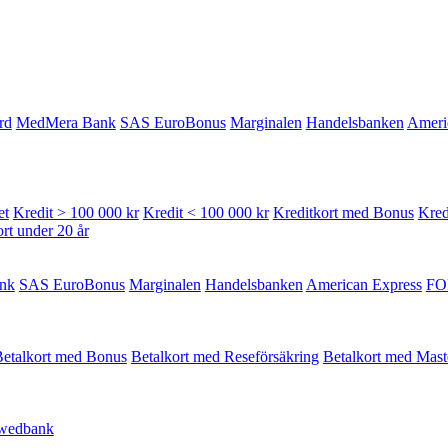
rd
MedMera Bank
SAS EuroBonus
Marginalen
Handelsbanken
Ameri
et
Kredit > 100 000 kr
Kredit < 100 000 kr
Kreditkort med Bonus
Kred
rt under 20 år
nk
SAS EuroBonus
Marginalen
Handelsbanken
American Express
FO
etalkort med Bonus
Betalkort med Reseförsäkring
Betalkort med Mast
wedbank