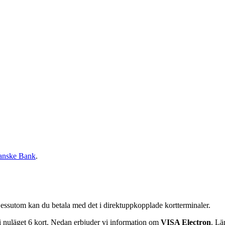
anske Bank
.
. Dessutom kan du betala med det i direktuppkopplade kortterminaler.
 nuläget 6 kort. Nedan erbjuder vi information om
VISA Electron
. Lä