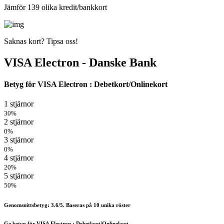
Jämför 139 olika kredit/bankkort
Saknas kort? Tipsa oss!
VISA Electron - Danske Bank
Betyg för VISA Electron : Debetkort/Onlinekort
1 stjärnor
30%
2 stjärnor
0%
3 stjärnor
0%
4 stjärnor
20%
5 stjärnor
50%
Genomsnittsbetyg: 3.6/5. Baseras på 10 unika röster
Ge betyg för VISA Electron : Debetkort/Onlinekort